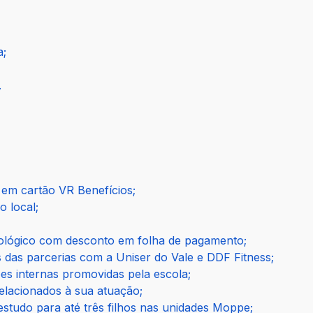
a;
.
 em cartão VR Benefícios;
o local;
ológico com desconto em folha de pagamento;
s das parcerias com a Uniser do Vale e DDF Fitness;
s internas promovidas pela escola;
relacionados à sua atuação;
studo para até três filhos nas unidades Moppe;